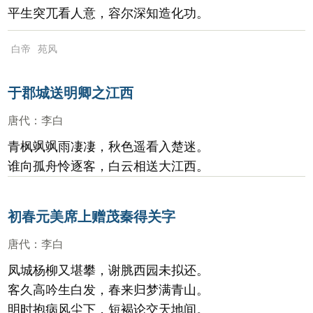
平生突兀看人意，容尔深知造化功。
白帝
苑风
于郡城送明卿之江西
唐代
：
李白
青枫飒飒雨凄凄，秋色遥看入楚迷。
谁向孤舟怜逐客，白云相送大江西。
初春元美席上赠茂秦得关字
唐代
：
李白
凤城杨柳又堪攀，谢脁西园未拟还。
客久高吟生白发，春来归梦满青山。
明时抱病风尘下，短褐论交天地间。