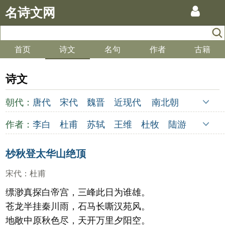
名诗文网
首页
诗文
名句
作者
古籍
诗文
朝代：
唐代
宋代
魏晋
近现代
南北朝
清代
明代
元代
两汉
五代
先秦
作者：
李白
杜甫
苏轼
王维
杜牧
陆游
金朝
隋代
未知
李煜
元稹
韩愈
岑参
齐己
杪秋登太华山绝顶
宋代
：
杜甫
缥渺真探白帝宫，三峰此日为谁雄。
苍龙半挂秦川雨，石马长嘶汉苑风。
地敞中原秋色尽，天开万里夕阳空。