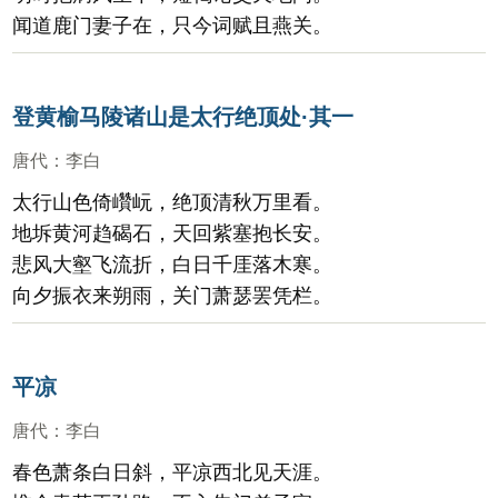
闻道鹿门妻子在，只今词赋且燕关。
登黄榆马陵诸山是太行绝顶处·其一
唐代
：
李白
太行山色倚巑岏，绝顶清秋万里看。
地坼黄河趋碣石，天回紫塞抱长安。
悲风大壑飞流折，白日千厓落木寒。
向夕振衣来朔雨，关门萧瑟罢凭栏。
平凉
唐代
：
李白
春色萧条白日斜，平凉西北见天涯。