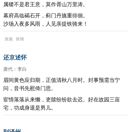
属镂不是君王意，莫作胥山万里涛。
幕府高临碣石开，蓟门丹旐重徘徊。
沙场入夜多风雨，人见亲提铁骑来！
旌旄
铁骑
还京述怀
唐代
：
李白
眉间黄色应归期，正值清秋八月时。封事预需当宁
问，音书先慰倚门思。
宦情落落从来懒，吏牍纷纷欲去迟。好在故园三亩
宅，功成身退是男儿。