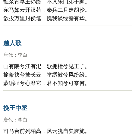
惟余青草王孙路，不入朱门弟子家。
宛马如云开汉苑，秦兵二月走胡沙。
欲投万里封侯笔，愧我谈经鬓有华。
越人歌
唐代
：
李白
山有隈兮江有汜，歌拥枻兮见王子。
揄修袂兮披长云，举绣被兮风纷纷。
蒙诟耻兮心靡它，君不知兮可奈何。
挽王中丞
唐代
：
李白
司马台前列柏高，风云犹自夹旌旄。