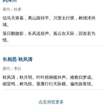
到泽州
唐代
：
杜甫
信马天将暮，离山路转平。川萦太行驿，树绕泽州
城。
落日翻旗影，长风送鼓声。孤云在天际，回首若为
情。
长相思·秋风清
唐代
：
李白
秋风清，秋月明。叶叶梧桐槛外声。难教归梦成。
砌蛩鸣，树鸟惊。塞雁行行天际横。偏伤旅客情。
点击浏览更多