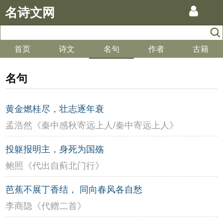
名诗文网
首页
诗文
名句
作者
古籍
名句
黄金燃桂尽，壮志逐年衰
孟浩然《秦中感秋寄远上人/秦中寄远上人》
投躯报明主，身死为国殇
鲍照《代出自蓟北门行》
芭蕉不展丁香结， 同向春风各自愁
李商隐《代赠二首》