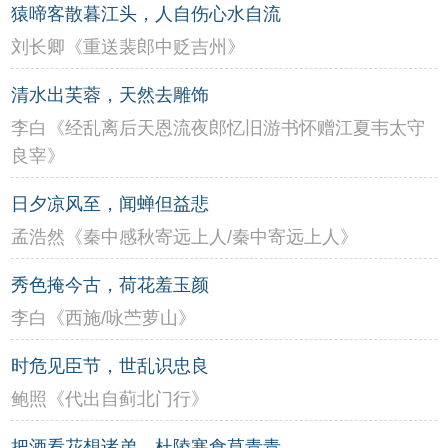
猿啼客散暮江头，人自伤心水自流
刘长卿《重送裴郎中贬吉州》
清水出芙蓉，天然去雕饰
李白《经乱离后天恩流夜郎忆旧游书怀赠江夏韦太守
良宰》
日夕凉风至，闻蝉但益悲
孟浩然《秦中感秋寄远上人/秦中寄远上人》
秀色掩今古，荷花羞玉颜
李白《西施/咏苎萝山》
时危见臣节，世乱识忠良
鲍照《代出自蓟北门行》
把酒看花想诸弟，杜陵寒食草青青。