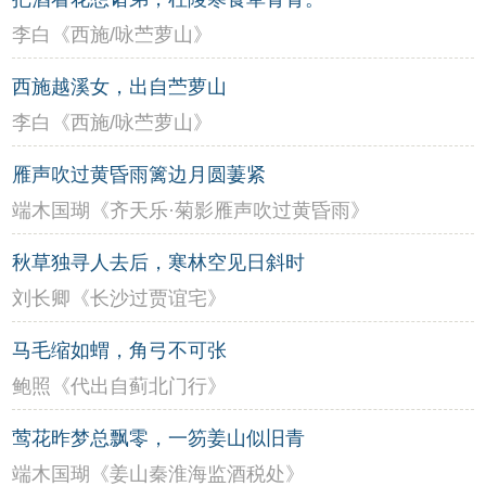
李白《西施/咏苎萝山》
西施越溪女，出自苎萝山
李白《西施/咏苎萝山》
雁声吹过黄昏雨篱边月圆萋紧
端木国瑚《齐天乐·菊影雁声吹过黄昏雨》
秋草独寻人去后，寒林空见日斜时
刘长卿《长沙过贾谊宅》
马毛缩如蝟，角弓不可张
鲍照《代出自蓟北门行》
莺花昨梦总飘零，一笏姜山似旧青
端木国瑚《姜山秦淮海监酒税处》