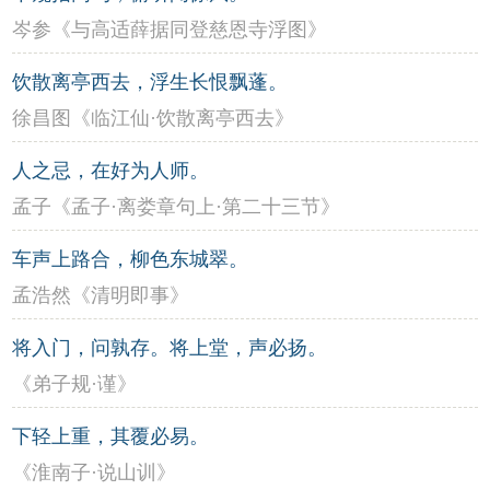
岑参《与高适薛据同登慈恩寺浮图》
饮散离亭西去，浮生长恨飘蓬。
徐昌图《临江仙·饮散离亭西去》
人之忌，在好为人师。
孟子《孟子·离娄章句上·第二十三节》
车声上路合，柳色东城翠。
孟浩然《清明即事》
将入门，问孰存。将上堂，声必扬。
《弟子规·谨》
下轻上重，其覆必易。
《淮南子·说山训》