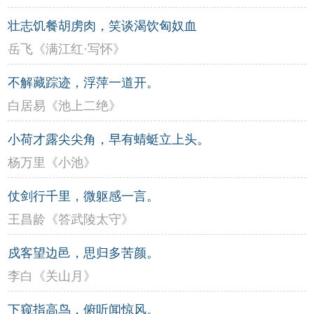
壮志饥餐胡虏肉，笑谈渴饮匈奴血
岳飞《满江红·写怀》
不解藏踪迹，浮萍一道开。
白居易《池上二绝》
小荷才露尖尖角，早有蜻蜓立上头。
杨万里《小池》
仗剑行千里，微躯感一言。
王昌龄《答武陵太守》
戍客望边邑，思归多苦颜。
李白《关山月》
下窥指高鸟，俯听闻惊风。