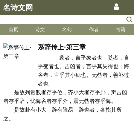
名诗文网
首页
诗文
名句
作者
古籍
系辞传上·第三章
彖者，言乎象者也；爻者，言
乎变者也。吉凶者，言乎其失得也；悔
吝者，言乎其小疵也。无咎者，善补过
者也。
是故列贵贱者存乎位，齐小大者存乎卦，辩吉凶
者存乎辞，忧悔吝者存乎介，震无咎者存乎悔。
是故卦有小大，辞有险易；辞也者，各指其所
之。