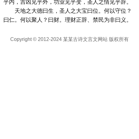
乎内，吉凶见乎外，功业见乎变，圣人之情见乎辞。
天地之大德曰生，圣人之大宝曰位。何以守位？
曰仁。何以聚人？曰财。理财正辞、禁民为非曰义。
Copyright © 2012-2024 某某古诗文言文网站 版权所有