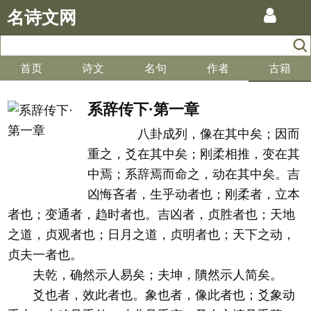
名诗文网
首页
诗文
名句
作者
古籍
系辞传下·第一章
八卦成列，像在其中矣；因而
重之，爻在其中矣；刚柔相推，变在其
中焉；系辞焉而命之，动在其中矣。吉
凶悔吝者，生乎动者也；刚柔者，立本
者也；变通者，趋时者也。吉凶者，贞胜者也；天地
之道，贞观者也；日月之道，贞明者也；天下之动，
贞夫一者也。
夫乾，确然示人易矣；夫坤，隤然示人简矣。
爻也者，效此者也。象也者，像此者也；爻象动