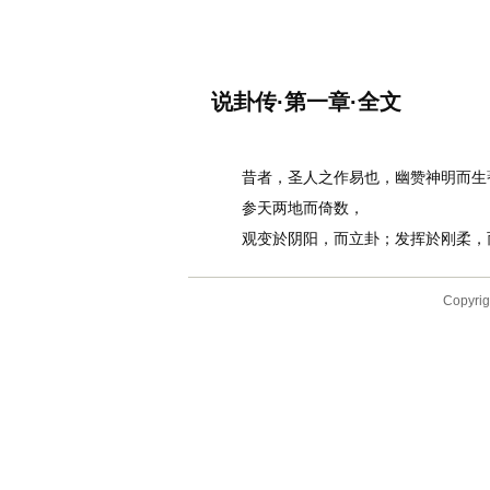
名诗文网
首页
诗文
名句
说卦传·第一章·全文
作者：
李白
昔者，圣人之作易也，幽赞神明而生
参天两地而倚数，
观变於阴阳，而立卦；发挥於刚柔，而
Copyr