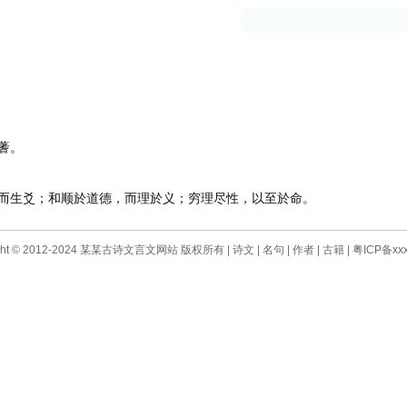
古籍
作者
蓍。
生爻；和顺於道德，而理於义；穷理尽性，以至於命。
ight © 2012-2024 某某古诗文言文网站 版权所有 |
诗文
|
名句
|
作者
|
古籍
|
粤ICP备xxx