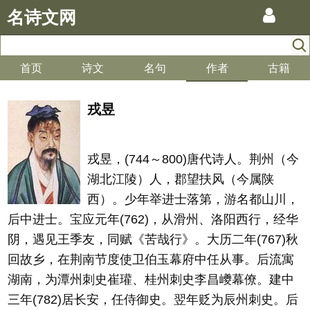
名诗文网
首页
诗文
名句
作者
古籍
戎昱
戎昱，(744～800)唐代诗人。荆州（今
湖北江陵）人，郡望扶风（今属陕
西）。少年举进士落第，游名都山川，
后中进士。宝应元年(762)，从滑州、洛阳西行，经华
阴，遇见王季友，同赋《苦哉行》。大历二年(767)秋
回故乡，在荆南节度使卫伯玉幕府中任从事。后流寓
湖南，为潭州刺史崔瓘、桂州刺史李昌巙幕僚。建中
三年(782)居长安，任侍御史。翌年贬为辰州刺史。后