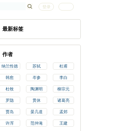
登录
注册
最新标签
作者
纳兰性德
苏轼
杜甫
韩愈
岑参
李白
杜牧
陶渊明
柳宗元
罗隐
贯休
诸葛亮
贾岛
晏几道
孟郊
许浑
范仲淹
王建