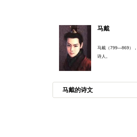
名诗文网
首页
诗文
名句
马戴
马戴（799—86
诗人。
马戴的诗文