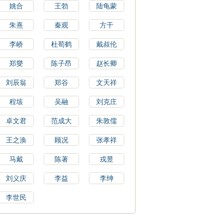
姚合
王勃
陆龟蒙
朱熹
秦观
方干
李峤
杜荀鹤
戴叔伦
郑燮
陈子昂
赵长卿
刘辰翁
郑谷
文天祥
程垓
吴融
刘克庄
卓文君
范成大
朱敦儒
王之涣
顾况
张孝祥
马戴
陈著
戎昱
刘义庆
李益
李绅
李世民