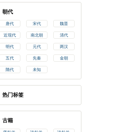
朝代
唐代
宋代
魏晋
近现代
南北朝
清代
明代
元代
两汉
五代
先秦
金朝
隋代
未知
热门标签
古籍