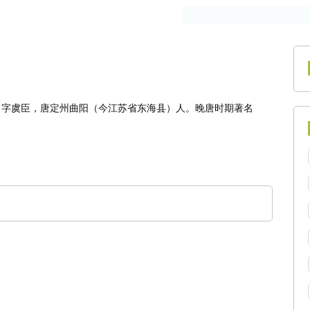
作者
古籍
9），字虞臣，唐定州曲阳（今江苏省东海县）人。晚唐时期著名