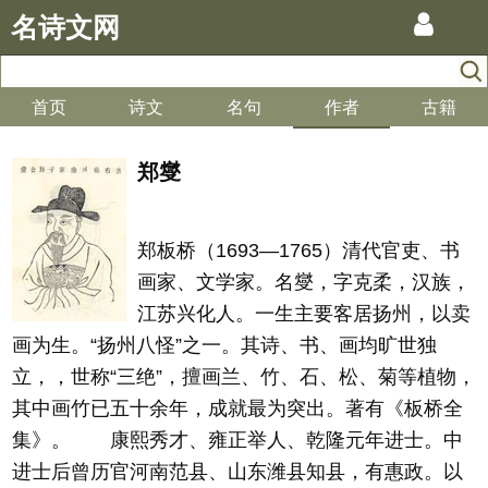
名诗文网
首页
诗文
名句
作者
古籍
郑燮
郑板桥（1693—1765）清代官吏、书
画家、文学家。名燮，字克柔，汉族，
江苏兴化人。一生主要客居扬州，以卖
画为生。“扬州八怪”之一。其诗、书、画均旷世独
立，，世称“三绝”，擅画兰、竹、石、松、菊等植物，
其中画竹已五十余年，成就最为突出。著有《板桥全
集》。 康熙秀才、雍正举人、乾隆元年进士。中
进士后曾历官河南范县、山东潍县知县，有惠政。以