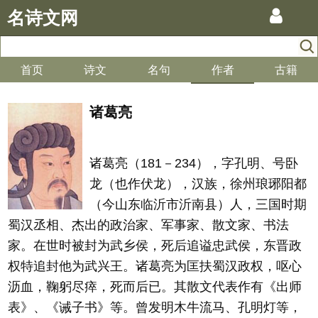
名诗文网
首页
诗文
名句
作者
古籍
诸葛亮
诸葛亮（181－234），字孔明、号卧
龙（也作伏龙），汉族，徐州琅琊阳都
（今山东临沂市沂南县）人，三国时期
蜀汉丞相、杰出的政治家、军事家、散文家、书法
家。在世时被封为武乡侯，死后追谥忠武侯，东晋政
权特追封他为武兴王。诸葛亮为匡扶蜀汉政权，呕心
沥血，鞠躬尽瘁，死而后已。其散文代表作有《出师
表》、《诫子书》等。曾发明木牛流马、孔明灯等，