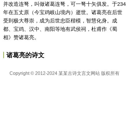
并改造连弩，叫做诸葛连弩，可一弩十矢俱发。于234
年在五丈原（今宝鸡岐山境内）逝世。诸葛亮在后世
受到极大尊崇，成为后世忠臣楷模，智慧化身。成
都、宝鸡、汉中、南阳等地有武侯祠，杜甫作《蜀
相》赞诸葛亮。
诸葛亮的诗文
Copyright © 2012-2024 某某古诗文言文网站 版权所有