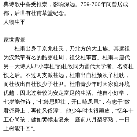
典诗歌中备受推崇，影响深远。759-766年间曾居成
都，后世有杜甫草堂纪念。
人物生平
家世背景
杜甫出身于京兆杜氏，乃北方的大士族。其远祖
为汉武帝有名的酷吏杜周，祖父杜审言。杜甫与唐代
另一大诗人即"小李杜"的杜牧同为晋代大学者、名将杜
预之后。不过两支派甚远，杜甫出自杜预次子杜耽，
而杜牧出自杜预少子杜尹。杜甫青少年时因家庭环境
优越，因此过着较为安定富足的生活。他自小好学，
七岁能作诗，"七龄思即壮，开口咏凤凰"，有志于"致
君尧舜上，再使风俗淳"。他少年时也很顽皮，"忆年十
五心尚孩，健如黄犊走复来。庭前八月梨枣熟，一日
上树能千回"。