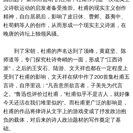
义诗歌运动的启发者备受推崇。杜甫的现实主义创作
精神，自白居易后，影响了皮日休、曹邺、聂夷中、
杜荀鹤等人的创作，从而形成一个现实主义诗派，在
晚唐的诗坛上独领风骚。
到了宋朝，杜甫的声名达到了顶峰，黄庭坚、陈
师道等，专门探究杜诗奇峭的一面，形成了"江西诗
派"，之后的王安石、陆游、文天祥也都在一定程度上
受到了杜甫的影响，文天祥在狱中作了200首集杜甫五
言诗，自序里说："凡吾意所欲言者，子美先为代言
之。"鲁迅也评价过杜甫，"杜甫似乎不是古人，就好像
今天还活在我们堆里似的"。而杜甫更广泛的影响是，
杜甫的作品将律诗从文字上的游戏变成了抒发政治抱
负的载体，对后来的诗人政治题材的写作奠定了基
础。