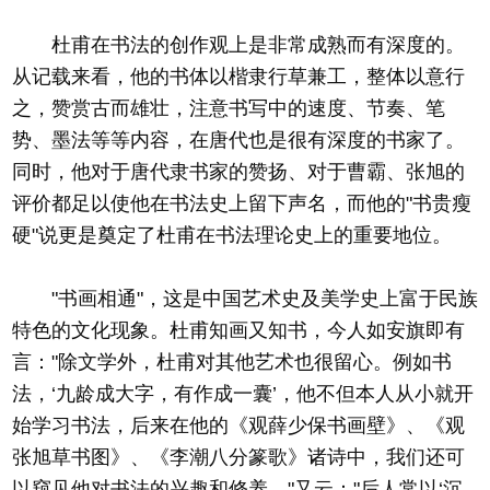
杜甫在书法的创作观上是非常成熟而有深度的。
从记载来看，他的书体以楷隶行草兼工，整体以意行
之，赞赏古而雄壮，注意书写中的速度、节奏、笔
势、墨法等等内容，在唐代也是很有深度的书家了。
同时，他对于唐代隶书家的赞扬、对于曹霸、张旭的
评价都足以使他在书法史上留下声名，而他的"书贵瘦
硬"说更是奠定了杜甫在书法理论史上的重要地位。
"书画相通"，这是中国艺术史及美学史上富于民族
特色的文化现象。杜甫知画又知书，今人如安旗即有
言："除文学外，杜甫对其他艺术也很留心。例如书
法，‘九龄成大字，有作成一囊’，他不但本人从小就开
始学习书法，后来在他的《观薛少保书画壁》、《观
张旭草书图》、《李潮八分篆歌》诸诗中，我们还可
以窥见他对书法的兴趣和修养。"又云："后人常以‘沉