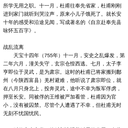
所学无用之职。十一月，杜甫往奉先省家，杜甫刚刚
进到家门就听到哭泣声，原来小儿子饿死了。就长安
十年的感受和沿途见闻，写成著名的《自京赴奉先县
咏怀五百字》。
战乱流离
天宝十四年（755年）十一月，安史之乱爆发，第
二年六月，潼关失守，玄宗仓惶西逃。七月，太子李
亨即位于灵武，是为肃宗。这时的杜甫已将家搬到鄜
州（今陕西富县）羌村避难，他听说了肃宗即位，就
在八月只身北上，投奔灵武，途中不幸为叛军俘虏，
押至长安。同被俘的王维被严加看管，杜甫因为官
小，没有被囚禁。尽管个人遭遇了不幸，但杜甫无时
无刻不忧国忧民。