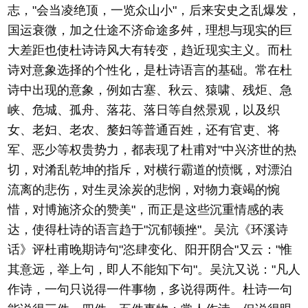
志，"会当凌绝顶，一览众山小"，后来安史之乱爆发，
国运衰微，加之仕途不济命途多舛，理想与现实的巨
大差距也使杜诗诗风大有转变，趋近现实主义。而杜
诗对意象选择的个性化，是杜诗语言的基础。常在杜
诗中出现的意象，例如古塞、秋云、猿啸、残炬、急
峡、危城、孤舟、落花、落日等自然景观，以及织
女、老妇、老农、嫠妇等普通百姓，还有官吏、将
军、恶少等权贵势力，都表现了杜甫对"中兴济世的热
切，对淆乱乾坤的指斥，对横行霸道的愤慨，对漂泊
流离的悲伤，对生灵涂炭的悲悯，对物力衰竭的惋
惜，对博施济众的赞美"，而正是这些沉重情感的表
达，使得杜诗的语言趋于"沉郁顿挫"。吴沆《环溪诗
话》评杜甫晚期诗句"恣肆变化、阳开阴合"又云："惟
其意远，举上句，即人不能知下句"。吴沆又说："凡人
作诗，一句只说得一件事物，多说得两件。杜诗一句