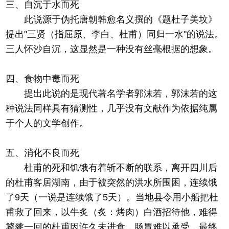
三、自沉于水而死
此说源于伪托唐朝韩愈名义撰的《题杜子美坟》
提出"三贤（指屈原、李白、杜甫）同归一水"的说法。
三人怀沙自沉，这显然是一种没有丝毫根据的想象。
四、食物中毒而死
提出此说的是现代著名学者郭沫若，郭沫若的这
种说法同样具有猜测性，几乎没有文献作为依据纯属
于个人的文学创作。
五、消化不良而死
杜甫的死和饥饿有着斩不断的联系，离开四川后
的杜甫客居湖南，由于被突然的洪水所围困，连续饿
了9天（一说是连续饿了5天）。当地县令用小船把杜
甫救了回来，以牛炙（炙：烤肉）白酒招待他，难得
饕餮一回的杜甫因许久未进食，肠胃难以承受，最终