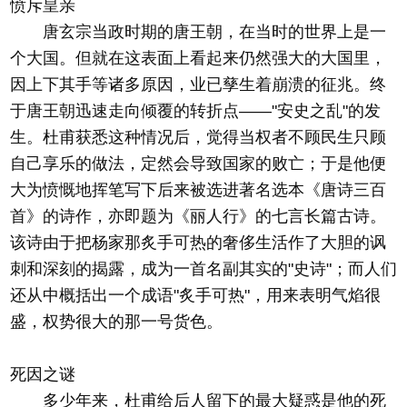
愤斥皇亲
唐玄宗当政时期的唐王朝，在当时的世界上是一
个大国。但就在这表面上看起来仍然强大的大国里，
因上下其手等诸多原因，业已孳生着崩溃的征兆。终
于唐王朝迅速走向倾覆的转折点——"安史之乱"的发
生。杜甫获悉这种情况后，觉得当权者不顾民生只顾
自己享乐的做法，定然会导致国家的败亡；于是他便
大为愤慨地挥笔写下后来被选进著名选本《唐诗三百
首》的诗作，亦即题为《丽人行》的七言长篇古诗。
该诗由于把杨家那炙手可热的奢侈生活作了大胆的讽
刺和深刻的揭露，成为一首名副其实的"史诗"；而人们
还从中概括出一个成语"炙手可热"，用来表明气焰很
盛，权势很大的那一号货色。
死因之谜
多少年来，杜甫给后人留下的最大疑惑是他的死