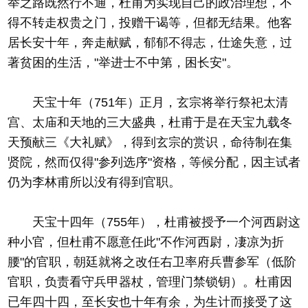
举之路既然行不通，杜甫为实现自己的政治理想，不
得不转走权贵之门，投赠干谒等，但都无结果。他客
居长安十年，奔走献赋，郁郁不得志，仕途失意，过
著贫困的生活，"举进士不中第，困长安"。
天宝十年（751年）正月，玄宗将举行祭祀太清
宫、太庙和天地的三大盛典，杜甫于是在天宝九载冬
天预献三《大礼赋》，得到玄宗的赏识，命待制在集
贤院，然而仅得"参列选序"资格，等候分配，因主试者
仍为李林甫所以没有得到官职。
天宝十四年（755年），杜甫被授予一个河西尉这
种小官，但杜甫不愿意任此"不作河西尉，凄凉为折
腰"的官职，朝廷就将之改任右卫率府兵曹参军（低阶
官职，负责看守兵甲器杖，管理门禁锁钥）。杜甫因
已年四十四，至长安也十年有余，为生计而接受了这