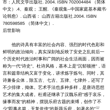
市：人民文学出版社. 2004. ISBN 702004484 （简体
中文）.4、秦观； 王醒. 《秦观集--中国家庭基本藏书·
论韩愈》. 山西省： 山西古籍出版社.2004. ISBN
780598585 （简体中文）.
后世影响
他的诗具有丰富的社会内容、强烈的时代色彩和
鲜明的政治倾向，真实深刻地反映了安史之乱前后一
个历史时代政治时事和广阔的社会生活画面，因而被
称为一代"诗史"。杜诗风格，基本上是"沉郁顿挫"，语
言和篇章结构又富于变化，讲求炼字炼句。同时，其
诗兼备众体，除五古、七古、五律、七律外，还写了
不少排律，拗体。艺术手法也多种多样，是唐诗思想
艺术的集大成者。杜甫还继承了汉魏乐府"感于哀乐，
缘事而发"的精神，摆脱乐府古题的束缚，创作了不
少"即事名篇，无复依傍"的新题乐府，如著名的"三