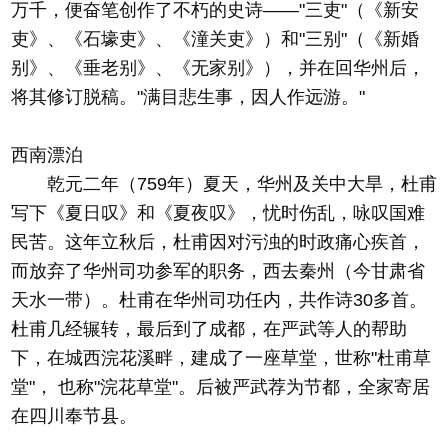
万千，便奋笔创作了不朽的史诗——"三吏"（《新安
吏》、《石壕吏》、《潼关吏》）和"三别"（《新婚
别》、《垂老别》、《无家别》），并在回华州后，
将其修订脱稿。"满目悲生事，因人作远游。"
西南漂泊
乾元二年（759年）夏天，华州及关中大旱，杜甫
写下《夏日叹》和《夏夜叹》，忧时伤乱，咏叹国难
民苦。这年立秋后，杜甫因对污浊的时政痛心疾首，
而放弃了华州司功参军的职务，西去秦州（今甘肃省
天水一带）。杜甫在华州司功任内，共作诗30多首。
杜甫几经辗转，最后到了成都，在严武等人的帮助
下，在城西浣花溪畔，建成了一座草堂，世称"杜甫草
堂"， 也称"浣花草堂"。后被严武荐为节都，全家寄居
在四川奉节县。