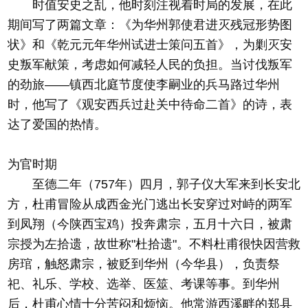
时值安史之乱，他时刻注视着时局的发展，在此
期间写了两篇文章：《为华州郭使君进灭残冠形势图
状》和《乾元元年华州试进士策问五首》，为剿灭安
史叛军献策，考虑如何减轻人民的负担。当讨伐叛军
的劲旅——镇西北庭节度使李嗣业的兵马路过华州
时，他写了《观安西兵过赴关中待命二首》的诗，表
达了爱国的热情。
为官时期
至德二年（757年）四月，郭子仪大军来到长安北
方，杜甫冒险从成西金光门逃出长安穿过对峙的两军
到凤翔（今陕西宝鸡）投奔肃宗，五月十六日，被肃
宗授为左拾遗，故世称"杜拾遗"。不料杜甫很快因营救
房琯，触怒肃宗，被贬到华州（今华县），负责祭
祀、礼乐、学校、选举、医筮、考课等事。到华州
后，杜甫心情十分苦闷和烦恼。他常游西溪畔的郑县