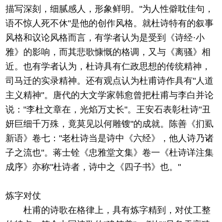
描写深刻，细腻感人，形象鲜明。"为人性僻耽佳句，
语不惊人死不休"是他的创作风格。就杜诗特有的叙事
风格和议论风格而言，有学者认为是受到《诗经·小
雅》的影响，而其悲歌慷慨的格调，又与《离骚》相
近。也有学者认为，杜诗具有仁政思想的传统精神，
司马迁的实录精神。还有观点认为杜甫诗作具有"人道
主义精神"。唐代的大文学家韩愈曾把杜甫与李白并论
说："李杜文章在，光焰万丈长"。王安石表彰杜诗"丑
妍巨细千万殊，竟莫见以何雕锼"的成就。陈善《扪虱
新语》卷七："老杜诗当是诗中《六经》，他人诗乃诸
子之流也"。蒋士铨《忠雅堂文集》卷一《杜诗详注集
成序》亦称"杜诗者，诗中之《四子书》也。"
炼字对仗
杜甫的诗歌在格律上，具有炼字精到，对仗工整