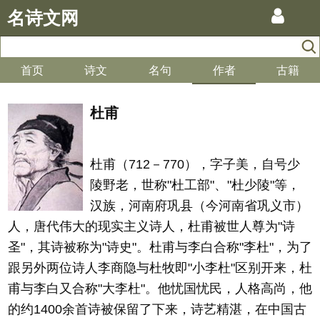
名诗文网
首页
诗文
名句
作者
古籍
杜甫
杜甫（712－770），字子美，自号少
陵野老，世称"杜工部"、"杜少陵"等，
汉族，河南府巩县（今河南省巩义市）
人，唐代伟大的现实主义诗人，杜甫被世人尊为"诗
圣"，其诗被称为"诗史"。杜甫与李白合称"李杜"，为了
跟另外两位诗人李商隐与杜牧即"小李杜"区别开来，杜
甫与李白又合称"大李杜"。他忧国忧民，人格高尚，他
的约1400余首诗被保留了下来，诗艺精湛，在中国古