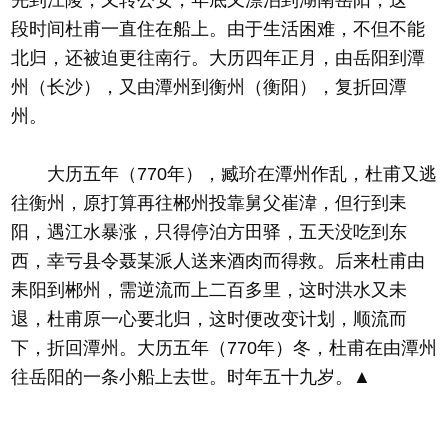
先到江陵，又转公安，年底又漂泊到湖南岳阳，这一
段时间杜甫一直住在船上。由于生活困难，不但不能
北归，还被迫更往南行。大历四年正月，由岳阳到潭
州（长沙），又由潭州到衡州（衡阳），复折回潭
州。
大历五年（770年），臧玠在潭州作乱，杜甫又逃
往衡州，原打算再往郴州投靠舅父崔湋，但行到耒
阳，遇江水暴涨，只得停泊方田驿，五天没吃到东
西，幸亏县令聂某派人送来酒肉而得救。后来杜甫由
耒阳到郴州，需逆流而上二百多里，这时洪水又未
退，杜甫原一心要北归，这时便改变计划，顺流而
下，折回潭州。大历五年（770年）冬，杜甫在由潭州
往岳阳的一条小船上去世。时年五十九岁。▲