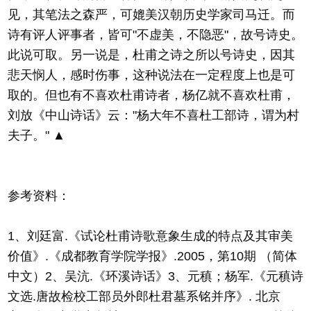
见，其笔法之森严，可媲美汉朝历史学家司马迁。而
诗有评人评事者，皆可"不虚美，不隐恶"，故号诗史。
此说可取。另一说是，杜甫之诗之所以号诗史，因其
悲天悯人，感时伤事，这种说法在一定程度上也是可
取的。但也有不喜欢杜甫诗者，杨亿就不喜欢杜甫，
刘放《中山诗话》云："杨大年不喜杜工部诗，谓为村
夫子。" ▲
参考资料：
1、刘廷富.《试论杜甫诗歌意象生成的特点及其审美
价值》.《成都教育学院学报》.2005，第10期 （简体
中文）2、吴沆.《环溪诗话》3、元稹；杨军.《元稹诗
文选.唐故检校工部员外郎杜君墓系铭并序》. 北京