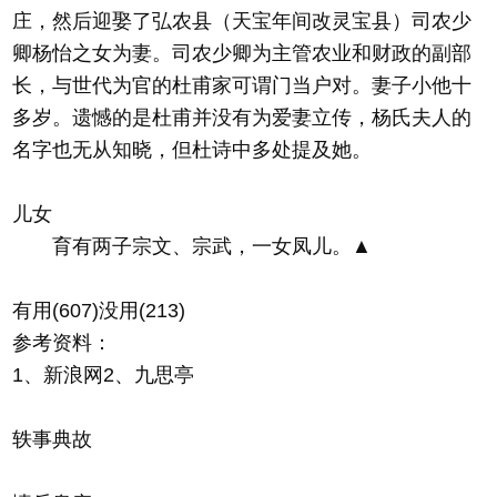
庄，然后迎娶了弘农县（天宝年间改灵宝县）司农少
卿杨怡之女为妻。司农少卿为主管农业和财政的副部
长，与世代为官的杜甫家可谓门当户对。妻子小他十
多岁。遗憾的是杜甫并没有为爱妻立传，杨氏夫人的
名字也无从知晓，但杜诗中多处提及她。
儿女
育有两子宗文、宗武，一女凤儿。▲
有用(607)没用(213)
参考资料：
1、新浪网2、九思亭
轶事典故