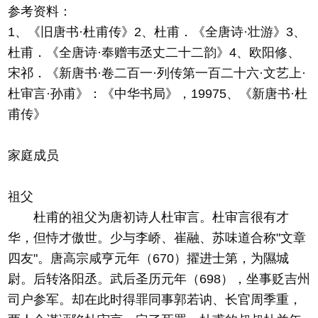
参考资料：
1、《旧唐书·杜甫传》2、杜甫．《全唐诗·壮游》3、
杜甫．《全唐诗·奉赠韦丞丈二十二韵》4、欧阳修、
宋祁．《新唐书·卷二百一·列传第一百二十六·文艺上·
杜审言·孙甫》：《中华书局》，19975、《新唐书·杜
甫传》
家庭成员
祖父
杜甫的祖父为唐初诗人杜审言。杜审言很有才
华，但恃才傲世。少与李峤、崔融、苏味道合称"文章
四友"。唐高宗咸亨元年（670）擢进士第，为隰城
尉。后转洛阳丞。武后圣历元年（698），坐事贬吉州
司户参军。却在此时得罪同事郭若讷、长官周季重，