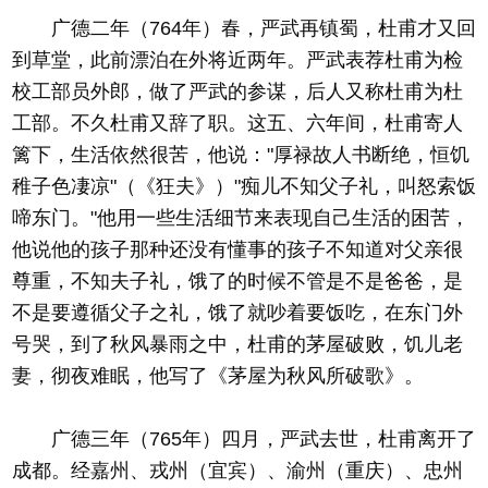
广德二年（764年）春，严武再镇蜀，杜甫才又回
到草堂，此前漂泊在外将近两年。严武表荐杜甫为检
校工部员外郎，做了严武的参谋，后人又称杜甫为杜
工部。不久杜甫又辞了职。这五、六年间，杜甫寄人
篱下，生活依然很苦，他说："厚禄故人书断绝，恒饥
稚子色凄凉"（《狂夫》）"痴儿不知父子礼，叫怒索饭
啼东门。"他用一些生活细节来表现自己生活的困苦，
他说他的孩子那种还没有懂事的孩子不知道对父亲很
尊重，不知夫子礼，饿了的时候不管是不是爸爸，是
不是要遵循父子之礼，饿了就吵着要饭吃，在东门外
号哭，到了秋风暴雨之中，杜甫的茅屋破败，饥儿老
妻，彻夜难眠，他写了《茅屋为秋风所破歌》。
广德三年（765年）四月，严武去世，杜甫离开了
成都。经嘉州、戎州（宜宾）、渝州（重庆）、忠州