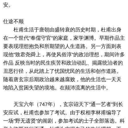
安。
仕途不顺
杜甫生活于唐朝由盛转衰的历史时期，杜甫出身
在一个世代"奉儒守官"的家庭，家学渊博。早期作品主
要表现理想抱负和所期望的人生道路。另一方面则表
现他"致君尧舜上，再使风俗淳"的政治理想，期间许多
作品 反映当时的民生疾苦和政治动乱、揭露统治者的
丑恶行径，从此踏上了忧国忧民的生活和创作道路。
随着唐玄宗后期政治越来越腐败，他的生活也一天天
地陷入贫困失望的境地。在颠沛流离的生活中。
天宝六年（747年），玄宗诏天下"通一艺者"到长
安应试，杜甫也参加了考试。由于权相李林甫编导了
一场"野无遗贤"的闹剧，参加考试的士子全部落选。科