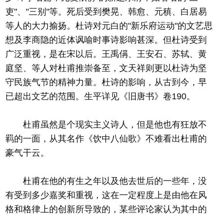
吏"、"三别"等。死后受到樊晃、韩愈、元稹、白居易
等人的大力揄扬。杜诗对元白的"新乐府运动"的文艺思
想及李商隐的近体讽喻时事诗影响甚深。但杜诗受到
广泛重视，是在宋以后。王禹偁、王安石、苏轼、黄
庭坚、等人对杜甫推崇备至，文天祥则更以杜诗为坚
守民族气节的精神力量。杜诗的影响，从古到今，早
已超出文艺的范围。生平详见《旧唐书》卷190。
杜甫虽然是个现实主义诗人，但是他也有狂放不
羁的一面，从其名作《饮中八仙歌》不难看出杜甫的
豪气干云。
杜甫在他的有生之年以及他去世后的一些年，没
有受到多少嘉奖和重视，这在一定程度上是由他在风
格和格律上的创新所导致的，某些评论家认为其中的