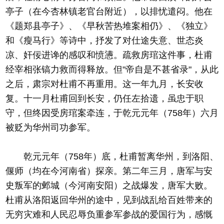
亭子（在今杏林镇老官台附近），以排忧遣闷。他在
《题郑县亭子》、《早秋苦热堆案相仍》、《独立》
和《瘦马行》等诗中，抒发了对仕途失意、世态炎
凉、奸佞进谗的感叹和愤懑。疏救房琯这件事，杜甫
经宰相张镐力救而得释放。但"帝自是不甚省录"，从此
之后，肃宗对杜甫不再重用。这一年九月，长安收
复。十一月杜甫回到长安，仍任左拾遗，虽忠于职
守，但终因受房琯案牵连，于乾元元年（758年）六月
被贬为华州司功参军。
乾元元年（758年）底，杜甫暂离华州，到洛阳、
偃师（均在今河南省）探亲。第二年三月，唐军与安
史叛军的邺城（今河南安阳）之战爆发，唐军大败。
杜甫从洛阳返回华州的途中，见到战乱给百姓带来的
无穷灾难和人民忍辱负重参军参战的爱国行为，感慨