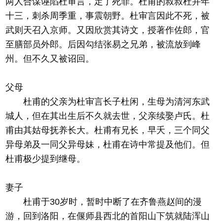
两人合谋诬陷杜审言，定了死罪。杜甫的叔叔杜并年
十三，刺杀周季重，事震朝野。杜审言因此不死，被
武则天召入京师。又因欣赏其诗文，授著作佐郎，官
至膳部员外郎。后因勾结张易之兄弟，被流放到峰
州。但不久又被诏回。
父母
杜甫的父亲为杜审言长子杜闲，生母为清河东武
城人，但在其出生后不久就去世，父亲续娶卢氏。杜
甫由其姑母抚养长大。杜甫有兄长，早夭，三个同父
异母弟及一同父异母妹，杜甫在诗中常提及他们。但
杜甫极少提到继母。
妻子
杜甫于30岁时，暂时中断了在齐鲁燕赵间的漫
游，回到洛阳，在偃师县西北的首阳山下筑就陆浑山