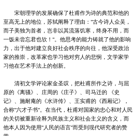
宋朝理学的发展确保了杜甫作为诗的典范和他的
至高无上的地位，苏轼阐释了理由："古今诗人众吴，
而子美独为首者，岂非以其流落饥寒，终身不用，而
一饭未尝忘君也欤！"。他思考的能力铸就了他的影响
力，出于他对建立良好社会秩序的向往，他深受政治
家的推崇，改革家也学习他对穷人的悲悯，文学家学
习他在艺术手法上的创新。
清初文学评论家金圣叹，把杜甫所作之诗，与屈
原的《离骚》、庄周的《庄子》、司马迁的 《史
记》、施耐庵的《水浒传》、王实甫的《西厢记》，
合称"六才子书"。在当代，杜甫对国家的忠心和对人民
的关切被重新诠释为民族主义和社会主义的含义，而
他本人因为使用"人民的语言"而受到现代研究者的赞