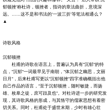
郁顿挫’称杜诗，顿挫者，指诗的章法曲折，意境深
远。……这不是和书法的‘一波三折’等笔法相通么？
▲
诗歌风格
沉郁顿挫
杜甫的诗歌在语言上，普遍认为具有"沉郁"的特
点，"沉郁"一词最早见于南朝，"体沉郁之幽思，文丽
日月"，后来杜甫写更以"沉郁顿挫"四字准确概括出他
自己作品的语言，"至于沉郁顿挫，随时敏捷，而扬
雄、枚皋之徒，庶可跂及也"。对杜诗进一步的研究发
现，其诗歌风格的形成，与其恪守的儒家思想有着密
切关系。同时，杜甫处于盛世末期，少时有雄心壮