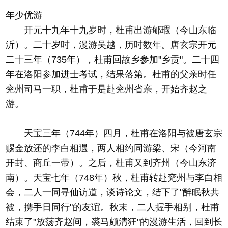
年少优游
开元十九年十九岁时，杜甫出游郇瑕（今山东临
沂）。二十岁时，漫游吴越，历时数年。唐玄宗开元
二十三年（735年），杜甫回故乡参加"乡贡"。二十四
年在洛阳参加进士考试，结果落第。杜甫的父亲时任
兖州司马一职，杜甫于是赴兖州省亲，开始齐赵之
游。
天宝三年（744年）四月，杜甫在洛阳与被唐玄宗
赐金放还的李白相遇，两人相约同游梁、宋（今河南
开封、商丘一带）。之后，杜甫又到齐州（今山东济
南）。天宝七年（748年）秋，杜甫转赴兖州与李白相
会，二人一同寻仙访道，谈诗论文，结下了"醉眠秋共
被，携手日同行"的友谊。秋末，二人握手相别，杜甫
结束了"放荡齐赵间，裘马颇清狂"的漫游生活，回到长