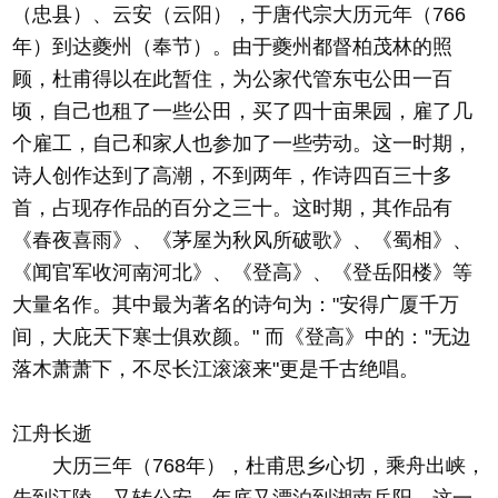
（忠县）、云安（云阳），于唐代宗大历元年（766
年）到达夔州（奉节）。由于夔州都督柏茂林的照
顾，杜甫得以在此暂住，为公家代管东屯公田一百
顷，自己也租了一些公田，买了四十亩果园，雇了几
个雇工，自己和家人也参加了一些劳动。这一时期，
诗人创作达到了高潮，不到两年，作诗四百三十多
首，占现存作品的百分之三十。这时期，其作品有
《春夜喜雨》、《茅屋为秋风所破歌》、《蜀相》、
《闻官军收河南河北》、《登高》、《登岳阳楼》等
大量名作。其中最为著名的诗句为："安得广厦千万
间，大庇天下寒士俱欢颜。" 而《登高》中的："无边
落木萧萧下，不尽长江滚滚来"更是千古绝唱。
江舟长逝
大历三年（768年），杜甫思乡心切，乘舟出峡，