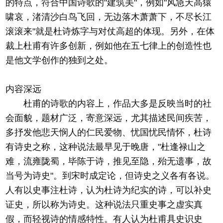
的特点，符合中国诗歌的"建筑美"，例如"风急天高猿
啸哀，渚清沙白鸟飞回，无边落木萧萧下，不尽长江
滚滚来"就是杜诗炼字与对仗高超的体现。另外，在体
裁上杜甫有许多创新，例如他在五七律上的创造性也
是他文学创作的独到之处。
内容深远
杜甫的诗歌的内容上，作品大多是反映当时的社
会面貌，题材广泛，寄意深远，尤其描述民间疾苦，
多抒发他悲天悯人的仁民爱物、忧国忧民情怀，杜诗
有诗史之称，这种说法最早见于晚唐，"杜逢禄山之
难，流雍陇蜀，毕陈于诗，推见至隐，殆无遗事，故
当号为诗史"。到宋时成定论，但诗史之义各有各说。
人有以史事注杜诗，认为杜诗为纪实的诗，可以补史
证史，所以称为诗史。这种说法只重史事之虚实真
假，而轻视诗的情感特性。有人认为杜甫具史识史