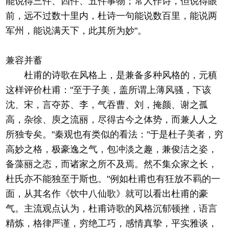
能说得三件、四件、五件事物；常人作诗，但说得眼
前，远不过数十里内，杜诗一句能说数百里，能说两
军州，能说满天下，此其所为妙"。
兼容并蓄
杜甫的诗歌在风格上，是兼备多种风格的，元稹
这样评价杜甫："至于子美，盖所谓上薄风骚，下该
沈、宋，言夺苏、李，气吞曹、刘，掩颜、谢之孤
高，杂徐、庾之流丽，尽得古今之体势，而兼人人之
所独专矣。"秦观也有类似的看法："于是杜子美者，穷
高妙之格，极豪逸之气，包冲淡之趣，兼俊洁之姿，
备藻丽之态，而诸家之所不及焉。然不集众家之长，
杜氏亦不能独至于斯也。"例如杜甫也有狂放不羁的一
面，从其名作《饮中八仙歌》就可以看出杜甫的豪
气。主流观点认为，杜甫诗歌的风格沉郁顿挫，语言
精炼，格律严谨，穷绝工巧，感情真挚，平实雅谈，