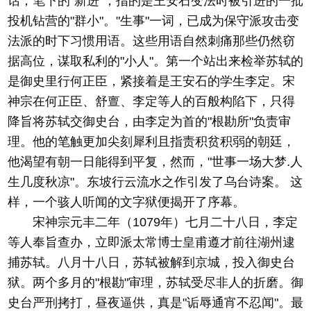
话，笔下的"新进"，指的是王安石变法时被引进的一批
投机钻营的"群小"。"生事"一词，已成为保守派攻击变
法派的时下习惯用语。这些用语自然刺痛那些仍然窃
据高位，谋取私利的"小人"。第一个站出来检举苏轼的
是御史里行何正臣，紧接着是王安石的学生李定。宋
神宗在何正臣、舒亶、李定等人的百般构陷下，只得
降旨将苏轼交御史台，由李定为首的"根勘所"负责审
理。他的笔触更加尖刻犀利且指责积贫积弱的朝廷，
他渴望有朝一日能得到平复，然而，"世事一场大梦.人
生几度秋凉"。东坡行云流水之作引发了乌台诗案。 这
样，一个骇人听闻的文字狱便揭开了序幕。
宋神宗元丰二年（1079年）七月二十八日，李定
等人奉旨查办，立即派太常博士皇甫遵才前往湖州逮
捕苏轼。八月十八日，苏轼被解到京城，投入御史台
狱。两个多月的"根勘"审理，苏轼受尽非人的折磨。御
史台严刑拷打，昼夜逼供，真是"诟辱通宵不忍闻"。最