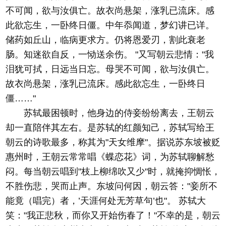
不可闻，欲与汝俱亡。故衣尚悬架，涨乳已流床。感
此欲忘生，一卧终日僵。中年忝闻道，梦幻讲已详。
储药如丘山，临病更求方。仍将恩爱刃，割此衰老
肠。知迷欲自反，一恸送余伤。 "又写朝云悲情："我
泪犹可拭，日远当日忘。母哭不可闻，欲与汝俱亡。
故衣尚悬架，涨乳已流床。感此欲忘生，一卧终日
僵……"
苏轼最困顿时，他身边的侍妾纷纷离去，王朝云
却一直陪伴其左右。是苏轼的红颜知己，苏轼写给王
朝云的诗歌最多，称其为"天女维摩"。据说苏东坡被贬
惠州时，王朝云常常唱《蝶恋花》词，为苏轼聊解愁
闷。每当朝云唱到"枝上柳绵吹又少"时，就掩抑惆怅，
不胜伤悲，哭而止声。东坡问何因，朝云答："妾所不
能竟（唱完）者，’天涯何处无芳草句’也"。 苏轼大
笑："我正悲秋，而你又开始伤春了！"不幸的是，朝云