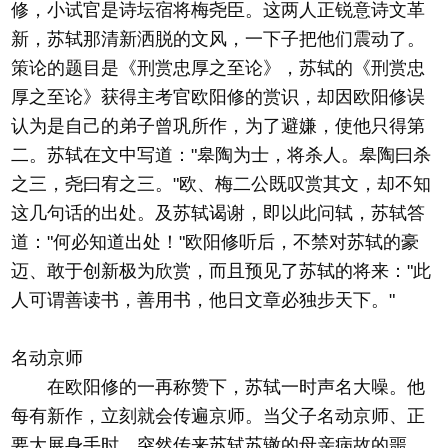
修，小试官是诗坛宿将梅尧臣。这两人正锐意诗文革
新，苏轼那清新洒脱的文风，一下子把他们震动了。
策论的题目是《刑赏忠厚之至论》，苏轼的《刑赏忠
厚之至论》获得主考官欧阳修的赏识，却因欧阳修误
认为是自己的弟子曾巩所作，为了避嫌，使他只得第
二。苏轼在文中写道："皋陶为士，将杀人。皋陶曰杀
之三，尧曰宥之三。"欧、梅二公既叹赏其文，却不知
这几句话的出处。及苏轼谒谢，即以此问轼，苏轼答
道："何必知道出处！"欧阳修听后，不禁对苏轼的豪
迈、敢于创新极为欣赏，而且预见了苏轼的将来："此
人可谓善读书，善用书，他日文章必独步天下。"
名动京师
在欧阳修的一再称赞下，苏轼一时声名大噪。他
每有新作，立刻就会传遍京师。当父子名动京师、正
要大展身手时，突然传来苏轼苏辙的母亲病故的噩