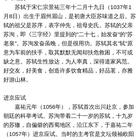
苏轼于宋仁宗景祐三年十二月十九日（1037年1
月8日）出生于眉州眉山，是初唐大臣苏味道之后。苏
轼的祖父是苏序，表字仲先，祖母史氏。苏轼的父亲
苏洵，即《三字经》里提到的"二十七，始发奋"的"苏
老泉"。苏洵发奋虽晚，但是很用功。苏轼其名"轼"原
意为车前的扶手，取其默默无闻却扶危救困，不可或
缺之意。苏轼生性放达，为人率真，深得道家风范。
好交友，好美食，创造许多饮食精品，好品茗，亦雅
好游山林。
进京应试
嘉祐元年（1056年），苏轼首次出川赴京，参加
朝廷的科举考试。苏洵带着二十一岁的苏轼，十九岁
的苏辙，自偏僻的西蜀地区，沿江东下，于嘉祐二年
（1057年）进京应试。当时的主考官是文坛领袖欧阳