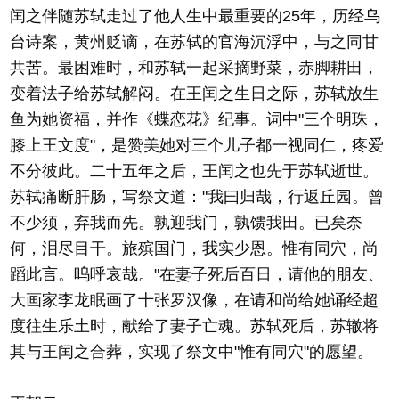
闰之伴随苏轼走过了他人生中最重要的25年，历经乌
台诗案，黄州贬谪，在苏轼的官海沉浮中，与之同甘
共苦。最困难时，和苏轼一起采摘野菜，赤脚耕田，
变着法子给苏轼解闷。在王闰之生日之际，苏轼放生
鱼为她资福，并作《蝶恋花》纪事。词中"三个明珠，
膝上王文度"，是赞美她对三个儿子都一视同仁，疼爱
不分彼此。二十五年之后，王闰之也先于苏轼逝世。
苏轼痛断肝肠，写祭文道："我曰归哉，行返丘园。曾
不少须，弃我而先。孰迎我门，孰馈我田。已矣奈
何，泪尽目干。旅殡国门，我实少恩。惟有同穴，尚
蹈此言。呜呼哀哉。"在妻子死后百日，请他的朋友、
大画家李龙眠画了十张罗汉像，在请和尚给她诵经超
度往生乐土时，献给了妻子亡魂。苏轼死后，苏辙将
其与王闰之合葬，实现了祭文中"惟有同穴"的愿望。