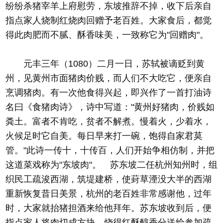
纷纷杀猪宰羊上府慰劳，东坡推辞不掉，收下后亲自
指点家人烧制红烧肉回赠予老百姓。大家食后，都觉
得此肉肥而不腻、酥香味美，一致称它为"回赠肉"。
元丰三年（1080）二月一日，苏轼被谪贬到黄
州，见黄州市面猪肉价贱，而人们不大吃它，便亲自
烹调猪肉。有一次他食得兴起，即兴作了一首打油诗
名曰《食猪肉诗》，诗中写道："黄州好猪肉，价贱如
粪土。富者不肯吃，贫者不解煮。慢着火，少着水，
火候足时它自美。每日早来打一碗，饱得自家君莫
管。"此诗一传十，十传百，人们开始争相仿制，并把
这道菜戏称为"东坡肉"。 苏东坡二任杭州知州时，组
织民工疏浚西湖，筑堤建桥，使葑草湮没大半的西湖
重新恢复昔日美景，杭州的老百姓非常感谢他，过年
时，大家就抬猪担酒来给他拜年。苏东坡收到后，便
指点家人将肉切成方块，烧得红酥醇香分送给参加疏