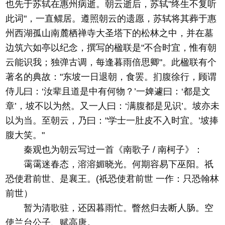
也先于苏轼在惠州病逝。朝云逝后，苏轼"终生不复听
此词"，一直鳏居。遵照朝云的遗愿，苏轼将其葬于惠
州西湖孤山南麓栖禅寺大圣塔下的松林之中，并在墓
边筑六如亭以纪念，撰写的楹联是"不合时宜，惟有朝
云能识我；独弹古调，每逢暮雨倍思卿"。此楹联有个
著名的典故："东坡一日退朝，食罢。扪腹徐行，顾谓
侍儿曰：‘汝辈且道是中有何物？’一婢遽曰：‘都是文
章’，坡不以为然。又一人曰：‘满腹都是见识’。坡亦未
以为当。至朝云，乃曰："学士一肚皮不入时宜。’坡捧
腹大笑。"
秦观也为朝云写过一首《南歌子 / 南柯子》：
霭霭迷春态，溶溶媚晓光。何期容易下巫阳。祇
恐使君前世、是襄王。(祇恐使君前世 一作：只恐翰林
前世）
暂为清歌驻，还因暮雨忙。瞥然归去断人肠。空
使兰台公子、赋高唐。