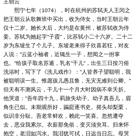
王朝云
熙宁七年（1074），时在杭州的苏轼夫人王闰之
把王朝云从歌舞班中买出，收为侍女，当时王朝云年
仅十二岁。她长大后，大约是在黄州，被苏轼收为侍
妾。苏轼为她起字"子霞"，比苏轼小二十六岁。二十二
岁为东坡生了个儿子。东坡老来得子欣喜若狂，对友
人说："云蓝小袖者，近辄生一子，想闻之一拊掌
也。"给孩子取名苏遁，乳名"干儿"，出生三日按习俗
洗浴时，写下了《洗儿戏作》："人皆养子望聪明，我
被聪明误一生。惟愿孩儿愚且鲁，无灾无难到公卿。"
但天有不测风云，干儿十一个月大时因病不幸夭折。
他哭道："吾年四十九，羁旅失幼子。幼子真吾儿，眉
角生已似。未期观所好，蹁跹逐书史。摇头却梨栗，
似识非分耻。吾老常鲜欢，赖此一笑喜。忽然遭夺
去，恶业我累尔。衣薪那免俗，变灭须臾耳。归来怀
抱空，老泪如泻水。我泪犹可拭，日远当日忘。母哭