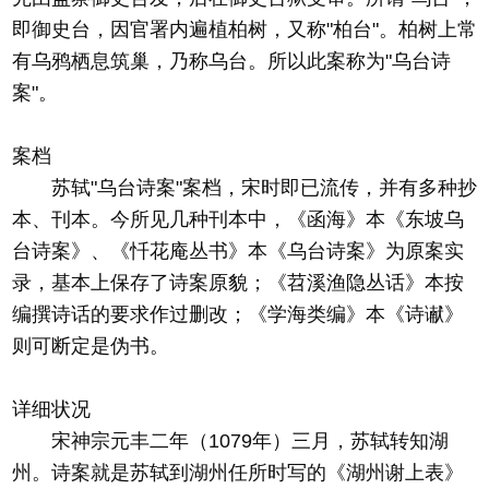
即御史台，因官署内遍植柏树，又称"柏台"。柏树上常
有乌鸦栖息筑巢，乃称乌台。所以此案称为"乌台诗
案"。
案档
苏轼"乌台诗案"案档，宋时即已流传，并有多种抄
本、刊本。今所见几种刊本中，《函海》本《东坡乌
台诗案》、《忏花庵丛书》本《乌台诗案》为原案实
录，基本上保存了诗案原貌；《苕溪渔隐丛话》本按
编撰诗话的要求作过删改；《学海类编》本《诗谳》
则可断定是伪书。
详细状况
宋神宗元丰二年（1079年）三月，苏轼转知湖
州。诗案就是苏轼到湖州任所时写的《湖州谢上表》