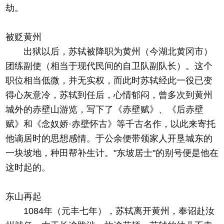
劫。
被贬黄州
出狱以后，苏轼被降职为黄州（今湖北黄冈市）
团练副使（相当于现代民间的自卫队副队长）。这个
职位相当低微，并无实权，而此时苏轼经此一役已变
得心灰意冷，苏轼到任后，心情郁闷，曾多次到黄州
城外的赤壁山游览，写下了《赤壁赋》、《后赤壁
赋》和《念奴娇·赤壁怀古》等千古名作，以此来寄托
他谪居时的思想感情。于公余便带领家人开垦城东的
一块坡地，种田帮补生计。"东坡居士"的别号便是他在
这时起的。
东山再起
1084年（元丰七年），苏轼离开黄州，奉诏赴汝