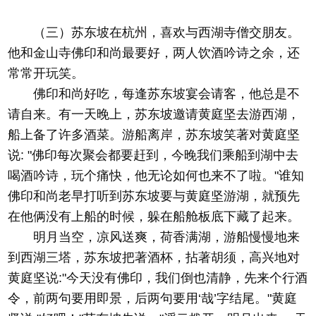
（三）苏东坡在杭州，喜欢与西湖寺僧交朋友。
他和金山寺佛印和尚最要好，两人饮酒吟诗之余，还
常常开玩笑。
佛印和尚好吃，每逢苏东坡宴会请客，他总是不
请自来。有一天晚上，苏东坡邀请黄庭坚去游西湖，
船上备了许多酒菜。游船离岸，苏东坡笑著对黄庭坚
说: "佛印每次聚会都要赶到，今晚我们乘船到湖中去
喝酒吟诗，玩个痛快，他无论如何也来不了啦。"谁知
佛印和尚老早打听到苏东坡要与黄庭坚游湖，就预先
在他俩没有上船的时候，躲在船舱板底下藏了起来。
明月当空，凉风送爽，荷香满湖，游船慢慢地来
到西湖三塔，苏东坡把著酒杯，拈著胡须，高兴地对
黄庭坚说:"今天没有佛印，我们倒也清静，先来个行酒
令，前两句要用即景，后两句要用‘哉’字结尾。"黄庭