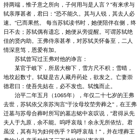
持两端，惟子意之所向，子何用与是人言？"有来求与
轼亲厚甚者，君曰："恐不能久。其与人锐，其去人必
速。"已而果然。 每当苏轼读书时，她便陪伴在侧，终
日不去；苏轼偶有遗忘，她便从旁提醒。可谓苏轼绝
佳的贤内助。王弗侍亲甚孝，对苏轼关怀备至，二人
情深意笃，恩爱有加。
苏轼曾写过王弗对他的诤言：
某官于岐下，所居大柳下，雪方尺不积；雪晴，
地坟起数寸。轼疑是古人藏丹药处，欲发之。亡妻崇
德君曰：使吾先姑在，必不发也。轼愧而止。
治平二年五月（1065年），年仅二十七岁的王弗
去世，苏轼依父亲苏洵言"于汝母坟茔旁葬之"，在王弗
迁墓与苏母合葬时所写的墓志铭中哀叹说，"君得从先
夫人于九原，余不能。呜呼哀哉！余永无所依怙。君
虽没，其有与为妇何伤乎？呜呼哀哉！"，并在埋葬王