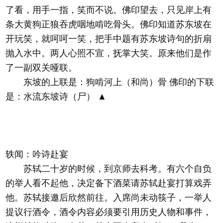
了看，用手一指，笑而不说。佛印望去，只见岸上有
条大黄狗正狼吞虎咽地啃吃骨头。佛印知道苏东坡在
开玩笑，就呵呵一笑，把手中题有苏东坡诗句的折扇
抛入水中。两人心照不宣，抚掌大笑。原来他们是作
了一副双关哑联。
东坡的上联是：狗啃河上（和尚）骨 佛印的下联
是：水流东坡诗（尸） ▲
轶闻：吟诗赴宴
苏轼二十岁的时候，到京师去科考。有六个自负
的举人看不起他，决定备下酒菜请苏轼赴宴打算戏弄
他。苏轼接邀后欣然前往。入席尚未动筷子，一举人
提议行酒令，酒令内容必须要引用历史人物和事件，