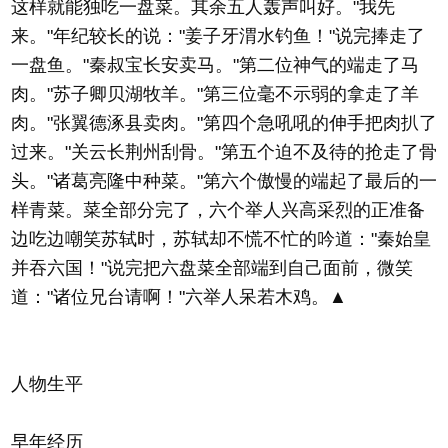
这样就能独吃一盘菜。其余五人轰声叫好。"我先
来。"年纪较长的说："姜子牙渭水钓鱼！"说完捧走了
一盘鱼。"秦叔宝长安卖马。"第二位神气的端走了马
肉。"苏子卿贝湖牧羊。"第三位毫不示弱的拿走了羊
肉。"张翼德涿县卖肉。"第四个急吼吼的伸手把肉扒了
过来。"关云长荆州刮骨。"第五个迫不及待的抢走了骨
头。"诸葛亮隆中种菜。"第六个傲慢的端起了最后的一
样青菜。菜全部分完了，六个举人兴高采烈的正准备
边吃边嘲笑苏轼时，苏轼却不慌不忙的吟道："秦始皇
并吞六国！"说完把六盘菜全部端到自己面前，微笑
道："诸位兄台请啊！"六举人呆若木鸡。▲
人物生平
早年经历