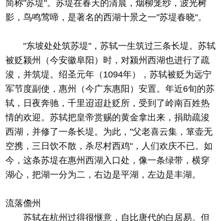
简称"苏堤"。苏堤在春天的清晨，烟柳笼纱，波光树
影，鸟鸣莺啼，是著名的西湖十景之一"苏堤春晓"。
"东坡处处筑苏堤"，苏轼一生筑过三条长堤。苏轼
被贬颍州（今安徽阜阳）时，对颍州西湖也进行了疏
浚，并筑堤。绍圣元年（1094年），苏轼被贬为远宁
军节度副使，惠州（今广东惠阳）安置。年近6旬的苏
轼，日夜奔驰，千里迢迢赴贬所，受到了岭南百姓热
情的欢迎。苏轼把皇帝赏赐的黄金拿出来，捐助疏浚
西湖，并修了一条长堤。为此，"父老喜云集，箪壶无
空携，三日饮不散，杀尽村西鸡"，人们欢庆不已。如
今，这条苏堤在惠州西湖入口处，像一条绿带，横穿
湖心，把湖一分为二，右边是平湖，左边是丰湖。
流落儋州
苏轼在杭州过得很惬意，自比唐代的白居易。但