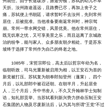
州就任。由于长途跋涉，旅途劳顿，苏轼的幼儿不幸
夭折。汝州路途遥远，且路费已尽，再加上丧子之
痛，苏轼便上书朝廷，请求暂时不去汝州，先到常州
居住，后被批准。当他准备要南返常州时，神宗驾
崩。常州一带水网交错，风景优美。他在常州居住，
既无饥寒之忧，又可享美景之乐，而且远离了京城政
治的纷争，能与家人、众多朋友朝夕相处。于是苏东
坡终于选择了常州作为自己的终老之地。
1085年，宋哲宗即位，高太后以哲宗年幼为名，
临朝听政，司马光重新被启用为相，以王安石为首的
新党被打压。苏轼复为朝奉郎知登州（蓬莱）。四个
月后，以礼部郎中被召还朝。在朝半月，升起居舍
人，三个月后，升中书舍人，不久又升翰林学士知制
诰，知礼部贡举。当苏轼看到新兴势力拼命压制王安
石集团的人物及尽废新法后，认为其与所谓"王党"不过