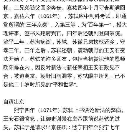
耗。二兄弟随父回乡奔丧。嘉祐四年十月守丧期满回
京，嘉祐六年（1061年），苏轼应中制科考试，即通
常所谓的"三年京察"，入第三等，为"百年第一"，授大
理评事、签书凤翔府判官。四年后还朝判登闻鼓院。
治平二年，苏洵病逝，苏轼、苏辙兄弟扶柩还乡，守
孝三年。三年之后，苏轼还朝，震动朝野的王安石变
法开始了。苏轼的许多师友，包括当初赏识他的恩师
欧阳修在内，因反对新法与新任宰相王安石政见不
合，被迫离京。朝野旧雨凋零，苏轼眼中所见，已不
是他二十岁时所见的"平和世界"。
自请出京
熙宁四年（1071年）苏轼上书谈论新法的弊病。
王安石很愤怒，让御史谢景在皇帝跟前说苏轼的过
失。苏轼于是请求出京任职：熙宁四年至熙宁七年