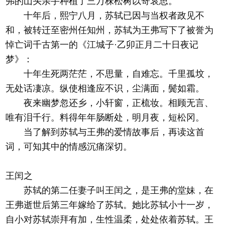
弗的山头亲手种植了三万株松树以寄哀思。
十年后，熙宁八月，苏轼已因与当权者政见不
和，被转迁至密州任知州，苏轼为王弗写下了被誉为
悼亡词千古第一的《江城子·乙卯正月二十日夜记
梦》：
十年生死两茫茫，不思量，自难忘。千里孤坟，
无处话凄凉。纵使相逢应不识，尘满面，鬓如霜。
夜来幽梦忽还乡，小轩窗，正梳妆。相顾无言、
唯有泪千行。料得年年肠断处，明月夜，短松冈。
当了解到苏轼与王弗的爱情故事后，再读这首
词，可知其中的情感沉痛深切。
王闰之
苏轼的第二任妻子叫王闰之，是王弗的堂妹，在
王弗逝世后第三年嫁给了苏轼。她比苏轼小十一岁，
自小对苏轼崇拜有加，生性温柔，处处依着苏轼。王