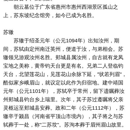
朝云墓位于广东省惠州市惠州西湖景区孤山之
上，苏东坡纪念馆旁，如今已成为名胜。
苏辙
苏辙于绍圣元年（公元1094年）出知汝州，期
间，苏轼由定州南迁英州，便道于汝，与弟相会。苏
辙领兄游观汝州名胜。郏城县属汝州，自古就有龙凤
宝地之美称，黄帝钧天台更是有名。兄弟二人登临钧
天台，北望莲花山，见莲花山余脉下延，"状若列眉"，
酷似家乡峨眉山，就议定以此作为归宿地。建中靖国
元年（公元1101年），苏轼卒于常州，留下遗嘱葬汝
州郏城县钧台乡上瑞里。次年，其子苏过遵嘱将父亲
灵柩运至郏城县安葬。政和二年（公元1112年），苏
辙卒于颍昌（河南省平顶山市境内），其子将之与苏
轼葬于一处，称"二苏坟"。苏洵本葬于眉州眉山故里。