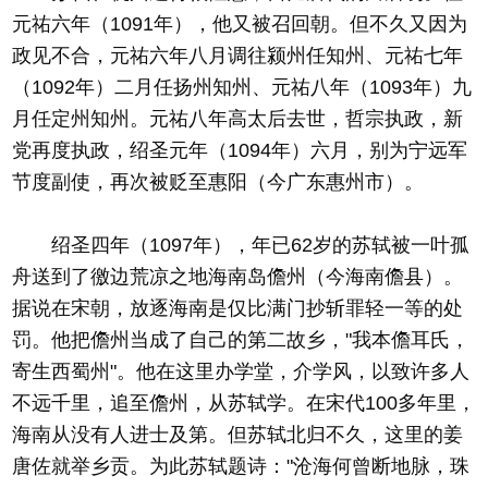
元祐六年（1091年），他又被召回朝。但不久又因为
政见不合，元祐六年八月调往颍州任知州、元祐七年
（1092年）二月任扬州知州、元祐八年（1093年）九
月任定州知州。元祐八年高太后去世，哲宗执政，新
党再度执政，绍圣元年（1094年）六月，别为宁远军
节度副使，再次被贬至惠阳（今广东惠州市）。
绍圣四年（1097年），年已62岁的苏轼被一叶孤
舟送到了徼边荒凉之地海南岛儋州（今海南儋县）。
据说在宋朝，放逐海南是仅比满门抄斩罪轻一等的处
罚。他把儋州当成了自己的第二故乡，"我本儋耳氏，
寄生西蜀州"。他在这里办学堂，介学风，以致许多人
不远千里，追至儋州，从苏轼学。在宋代100多年里，
海南从没有人进士及第。但苏轼北归不久，这里的姜
唐佐就举乡贡。为此苏轼题诗："沧海何曾断地脉，珠