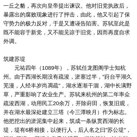
一丘之貉，再次向皇帝提出谏议。他对旧党执政后，
暴露出的腐败现象进行了抨击，由此，他又引起了保
守势力的极力反对，于是又遭诬告陷害。苏轼至此是
既不能容于新党，又不能见谅于旧党，因而再度自求
外调。
筑建苏堤
元祐四年（1089年），苏轼任龙图阁学士知杭
州。由于西湖长期没有疏浚，淤塞过半，"崶台平湖久
芜漫，人经丰岁尚凋疏"，湖水逐渐干涸，湖中长满野
草，严重影响了农业生产。苏轼来杭州的第二年率众
疏浚西湖，动用民工20余万，开除葑田，恢复旧观，
并在湖水最深处建立三塔（今三潭映月）作为标志。
他把挖出的淤泥集中起来，筑成一条纵贯西湖的长
堤，堤有6桥相接，以便行人，后人名之曰"苏公堤"，