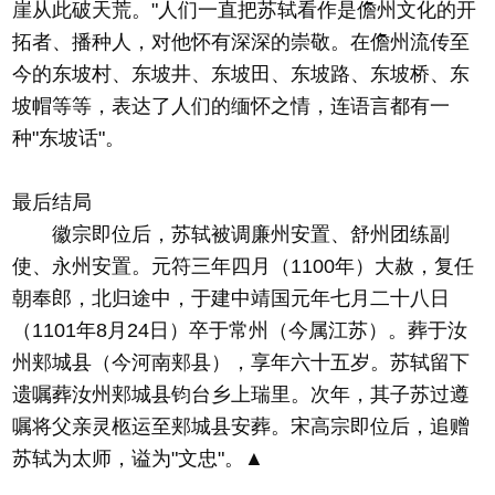
崖从此破天荒。"人们一直把苏轼看作是儋州文化的开
拓者、播种人，对他怀有深深的崇敬。在儋州流传至
今的东坡村、东坡井、东坡田、东坡路、东坡桥、东
坡帽等等，表达了人们的缅怀之情，连语言都有一
种"东坡话"。
最后结局
徽宗即位后，苏轼被调廉州安置、舒州团练副
使、永州安置。元符三年四月（1100年）大赦，复任
朝奉郎，北归途中，于建中靖国元年七月二十八日
（1101年8月24日）卒于常州（今属江苏）。葬于汝
州郏城县（今河南郏县），享年六十五岁。苏轼留下
遗嘱葬汝州郏城县钧台乡上瑞里。次年，其子苏过遵
嘱将父亲灵柩运至郏城县安葬。宋高宗即位后，追赠
苏轼为太师，谥为"文忠"。▲