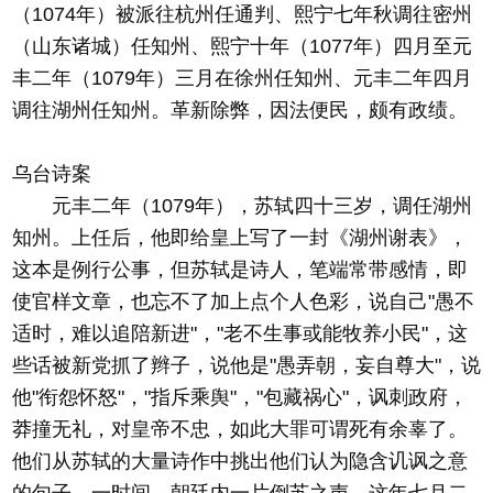
（1074年）被派往杭州任通判、熙宁七年秋调往密州
（山东诸城）任知州、熙宁十年（1077年）四月至元
丰二年（1079年）三月在徐州任知州、元丰二年四月
调往湖州任知州。革新除弊，因法便民，颇有政绩。
乌台诗案
元丰二年（1079年），苏轼四十三岁，调任湖州
知州。上任后，他即给皇上写了一封《湖州谢表》，
这本是例行公事，但苏轼是诗人，笔端常带感情，即
使官样文章，也忘不了加上点个人色彩，说自己"愚不
适时，难以追陪新进"，"老不生事或能牧养小民"，这
些话被新党抓了辫子，说他是"愚弄朝，妄自尊大"，说
他"衔怨怀怒"，"指斥乘舆"，"包藏祸心"，讽刺政府，
莽撞无礼，对皇帝不忠，如此大罪可谓死有余辜了。
他们从苏轼的大量诗作中挑出他们认为隐含讥讽之意