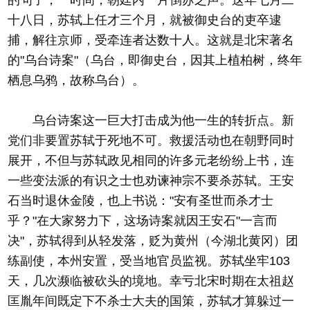
的句子，一时间，朝廷内一片倒苏之声。这年七月二
十八日，苏轼上任才三个月，就被御史台的吏卒逮
捕，解往京师，受牵连者达数十人。这就是北宋著名
的"乌台诗案"（乌台，即御史台，因其上植柏树，终年
栖息乌鸦，故称乌台）。
乌台诗案这一巨大打击成为他一生的转折点。新
党们非要置苏轼于死地不可。救援活动也在朝野同时
展开，不但与苏轼政见相同的许多元老纷纷上书，连
一些变法派的有识之士也劝谏神宗不要杀苏轼。王安
石当时退休金陵，也上书说："安有圣世而杀才士
乎？"在大家努力下，这场诗案就因王安石"一言而
决"，苏轼得到从轻发落，贬为黄州（今湖北黄冈）团
练副使，本州安置，受当地官员监视。苏轼坐牢103
天，几次濒临被砍头的境地。幸亏北宋时期在太祖赵
匡胤年间既定下不杀士大夫的国策，苏轼才算躲过一