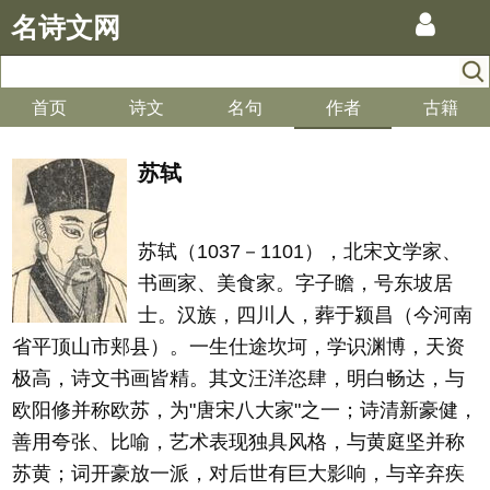
名诗文网
首页
诗文
名句
作者
古籍
苏轼
苏轼（1037－1101），北宋文学家、
书画家、美食家。字子瞻，号东坡居
士。汉族，四川人，葬于颍昌（今河南
省平顶山市郏县）。一生仕途坎坷，学识渊博，天资
极高，诗文书画皆精。其文汪洋恣肆，明白畅达，与
欧阳修并称欧苏，为"唐宋八大家"之一；诗清新豪健，
善用夸张、比喻，艺术表现独具风格，与黄庭坚并称
苏黄；词开豪放一派，对后世有巨大影响，与辛弃疾