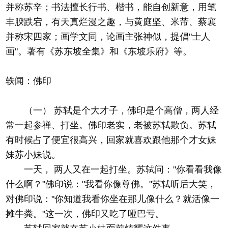
并称苏辛；书法擅长行书、楷书，能自创新意，用笔
丰腴跌宕，有天真烂漫之趣，与黄庭坚、米芾、蔡襄
并称宋四家；画学文同，论画主张神似，提倡"士人
画"。著有《苏东坡全集》和《东坡乐府》等。
轶闻：佛印
（一） 苏轼是个大才子，佛印是个高僧，两人经
常一起参禅、打坐。佛印老实，老被苏轼欺负。苏轼
有时候占了便宜很高兴，回家就喜欢跟他那个才女妹
妹苏小妹说。
一天， 两人又在一起打坐。苏轼问："你看看我像
什么啊？"佛印说："我看你像尊佛。"苏轼听后大笑，
对佛印说："你知道我看你坐在那儿像什么？就活像一
摊牛粪。"这一次，佛印又吃了哑巴亏。