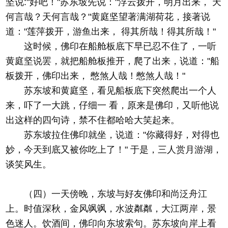
坚说:"好吧！"苏东坡先说："浮云拨开，明月出来， 天
何言哉？天何言哉？"黄庭坚望著满湖荷花，接著说
道："莲萍拨开，游鱼出来， 得其所哉！得其所哉！"
这时候，佛印在船舱板底下早已忍不住了，一听
黄庭坚说罢，就把船舱板推开，爬了出来，说道："船
板拨开，佛印出来， 憋煞人哉！憋煞人哉！"
苏东坡和黄庭坚，看见船板底下突然爬出一个人
来，吓了一大跳，仔细一 看，原来是佛印，又听他说
出这样的四句诗，禁不住都哈哈大笑起来。
苏东坡拉住佛印就坐，说道："你藏得好，对得也
妙，今天到底又被你吃上了！" 于是，三人赏月游湖，
谈笑风生。
（四）一天傍晚，东坡与好友佛印和尚泛舟江
上。时值深秋，金风飒飒，水波粼粼，大江两岸，景
色迷人。饮酒间，佛印向东坡索句。苏东坡向岸上看