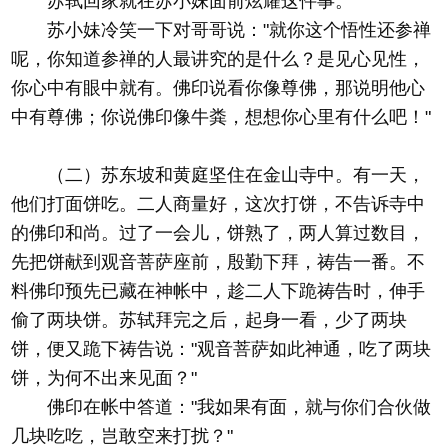
苏轼回家就在苏小妹面前炫耀这件事。
苏小妹冷笑一下对哥哥说："就你这个悟性还参禅
呢，你知道参禅的人最讲究的是什么？是见心见性，
你心中有眼中就有。佛印说看你像尊佛，那说明他心
中有尊佛；你说佛印像牛粪，想想你心里有什么吧！"
（二）苏东坡和黄庭坚住在金山寺中。有一天，
他们打面饼吃。二人商量好，这次打饼，不告诉寺中
的佛印和尚。过了一会儿，饼熟了，两人算过数目，
先把饼献到观音菩萨座前，殷勤下拜，祷告一番。不
料佛印预先已藏在神帐中，趁二人下跪祷告时，伸手
偷了两块饼。苏轼拜完之后，起身一看，少了两块
饼，便又跪下祷告说："观音菩萨如此神通，吃了两块
饼，为何不出来见面？"
佛印在帐中答道："我如果有面，就与你们合伙做
几块吃吃，岂敢空来打扰？"