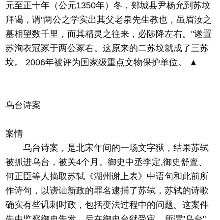
元至正十年（公元1350年）冬，郏城县尹杨允到苏坟
拜谒，谓"两公之学实出其父老泉先生教也，虽眉汝之
墓相望数千里，而其精灵之往来，必陟降左右。"遂置
苏洵衣冠冢于两公冢右。这原来的二苏坟就成了三苏
坟。 2006年被评为国家级重点文物保护单位。 ▲
乌台诗案
案情
乌台诗案，是北宋年间的一场文字狱，结果苏轼
被抓进乌台，被关4个月。御史中丞李定,御史舒亶、
何正臣等人摘取苏轼《湖州谢上表》中语句和此前所
作诗句，以谤讪新政的罪名逮捕了苏轼，苏轼的诗歌
确实有些讥刺时政，包括变法过程中的问题。这案件
先由监察御史告发，后在御史台狱受审。所谓"乌台"，