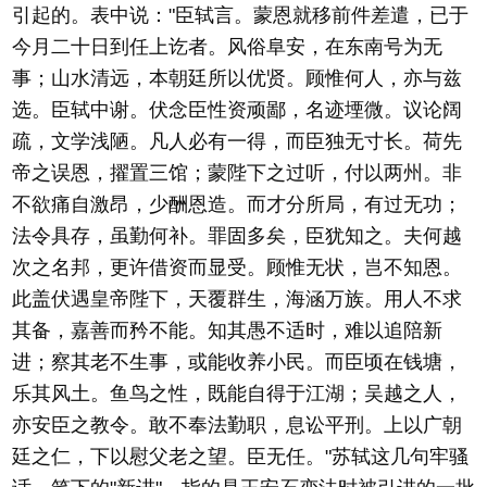
引起的。表中说："臣轼言。蒙恩就移前件差遣，已于
今月二十日到任上讫者。风俗阜安，在东南号为无
事；山水清远，本朝廷所以优贤。顾惟何人，亦与兹
选。臣轼中谢。伏念臣性资顽鄙，名迹堙微。议论阔
疏，文学浅陋。凡人必有一得，而臣独无寸长。荷先
帝之误恩，擢置三馆；蒙陛下之过听，付以两州。非
不欲痛自激昂，少酬恩造。而才分所局，有过无功；
法令具存，虽勤何补。罪固多矣，臣犹知之。夫何越
次之名邦，更许借资而显受。顾惟无状，岂不知恩。
此盖伏遇皇帝陛下，天覆群生，海涵万族。用人不求
其备，嘉善而矜不能。知其愚不适时，难以追陪新
进；察其老不生事，或能收养小民。而臣顷在钱塘，
乐其风土。鱼鸟之性，既能自得于江湖；吴越之人，
亦安臣之教令。敢不奉法勤职，息讼平刑。上以广朝
廷之仁，下以慰父老之望。臣无任。"苏轼这几句牢骚